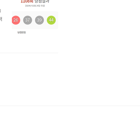
습
액
터