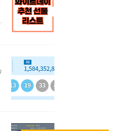
이
그
사
후
발
호
습