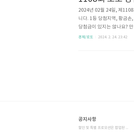
니다. NHN KCP 결제 내..
2024년 02월 24일, 제
니다. 1등 당첨지역, 황금손
당첨금이 있지는 않나요? 만
7, 19, 26, 37, 39, 
경제/로또
2024. 2. 24. 23:42
의 지급기한은 추첨일로부터 
넷 1곳, 서울 1곳, 울산 1곳,
곳입니다. 수동 당첨자는 1
공지사항
할인 및 특별 프로모션은 팝업된 공식 페이지에⋯