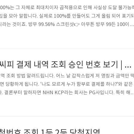
00%는 그 자체로 최대치이자 곱적용으로 인해 사실상 도달 불가능
입을 모아 말합니다. 실제로 100%를 만들어도 그게 올림 되어 표기
라는 것이죠. 방무 99.56% 스크린샷👉 아무튼 방무 99든 100이든
의 트루대미지(트루뎀) 딜을 넣을 수 있다는 점에서 스탯창에 찍힌 
장하게 만듭니다. 메이플스토리 팬텀 혼자만의 싸움이 아니에요 스토
이플스토리는 유니온 채우려 어쩔 수 없이 전 캐릭터를 찍먹 할 수밖
 시스템의 지나친 진입장벽으로 라이트 유저들은 포기한 채 유니온 6
엔에이치엔케이씨피 결제 내역 조회 승인 번호 보기 | 나도 모르게 누가 카드 긁는 것? NHN KCP
ov..
 조회 방법 알려드립니다. 어느 날 갑작스럽게 저 명칭과 금액만 
면 당황하게 됩니다. '나도 모르게 누가 함부로 결제를 하나?'와 같은
. 결론부터 말하자면 NHN KCP라는 회사는 PG사입니다. 특히 해
 강의 수강료 등에 사용되는 카드 결제를 가능하게 해 주고 수수료
teway)의 회사인 셈입니다. 엔에이치엔케이씨피 - NHN KCP 정체는
PG 사입니다. 쉽게 말해 카드결제 중개수수료를 취하는 대행사라고
명칭은 NHN한국사이버결제(주)였었고, 지금은 '엔에이치엔케이씨피'
당첨번호 조회 1등 2등 당첨지역