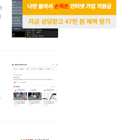
하
되
1
에
0
떡
외
를
?
입