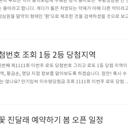
흔히 부르는 약이 동의보감에 수록된 정식 용어로는 '우황청심원'인
 용어라고 합니다. 게다가 둘은 처방되는 약재가 아예 다른 약이라
심원을 알약의 형태인 '환'으로 제조한 것을 검색하셨을 것으로 보고
란? 우황청심환은 오랜 역사를 가진 한약 처방으로, 심장 건강 증진에
 예방, 심장 기능 강화, 혈액 순환 개선, 뇌졸중 예방 등의 효능이 있는
 강화: 심장 근육의 수축력을 증가시키고 심장 박동을 안정시켜 심장 
당첨번호 조회 1등 2등 당첨지역
의 세번째 제1111회 이번주 로또 당첨번호 그리고 로또 1등 당첨 지역이
역, 황금손, 명당 지점 정보를 알아보도록 하겠습니다. 잠깐! 혹시 수
는 않나요? 만기임박 미수령당첨금 조회 1111회 이번주 로또 당첨 
33, 43, 45번 2등 보너스번호: 4번 1111회 이번주 로또 당첨 지역 | 명당 
일로부터 1년까지이며, 로또 1111회의 1등 당첨지역은 아래와 같
기 1곳, 대전 5곳, 충북 1곳, 경북 1곳, 제주 3곳 등 총 16곳입니다. 1
 10게임이며, 수동당첨자가 자동당첨자보다 많은 특..
벚꽃 진달래 예약하기 봄 오픈 일정