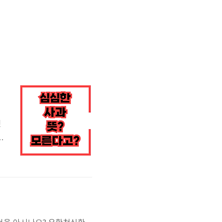
것
과
자
지