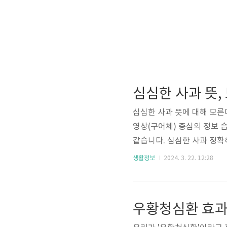
심심한 사과 뜻,
심심한 사과 뜻에 대해 모른
영상(구어체) 중심의 정보 
같습니다. 심심한 사과 정확
뜻 먼저 심심한 사과는 '심심
생활정보
2024. 3. 22. 12:28
어이기 때문에 이를 풀이해보
다. / 국어사전)로 볼 수 
만, 심심하다라는 표현에서
우황청심환 효과
요. 자칫 싱겁거나 별다른 특