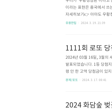
우리가 '우황청심환'이라고 
이라는 표현은 중국에서 쓰는
자세히보기👉 아마도 우황청
겠습니다. 1. 우황청심환이
유용한팁
2024. 3. 19. 21:39
습니다. 특히, 심혈관계 질환
우황청심환의 효과 심장 기능
1111회 로또 
2024년 03월 16일, 3월
발표되었습니다. 1등 당첨지
령 안 한 고액 당첨금이 있지
호 당첨번호: 3, 13, 30, 
경제/로또
2024. 3. 17. 08:41
등 당첨금의 지급기한은 추첨
니다. 서울 4곳, 강원 1곳, 경
등 배출점 수동 당첨자는 총
2024 화담숲 