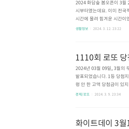
2024 화담숲 봄오픈이 3월
시부터였는데요. 이미 전국적
시간에 몰려 힘겨운 시간이
시 입장 못 합니다. 화담숲
생활정보
2024. 3. 12. 23:22
근 맛집 저렴하게 이용하는
라 모노레일까지 고려해야 
꼽히는 식종이 있는 명소인 데
1110회 로또 
꽃 보는 일정 노랑색으로 꽃
2024년 03월 09일, 3월
발표되었습니다. 1등 당첨지
령 안 한 고액 당첨금이 있지
호 당첨번호: 3, 7, 11, 2
경제/로또
2024. 3. 9. 23:34
등 당첨금의 지급기한은 추첨
니다. 서울 2곳, 인천 1곳, 강
곳, 대구 1곳, 부산 1곳 등 