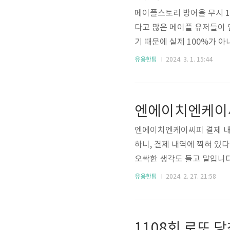
메이플스토리 방어율 무시 1
다고 많은 메이플 유저들이 
기 때문에 실제 100%가 아니
상위 보스 몬스터에게 캐릭터
유용한팁
2024. 3. 1. 15:44
00%는 유저들의 가슴을 웅
리 아티팩트 퀘스트 공략 메
없다. 문제는 예전에는 농장
00 8000 정도만 만들려 lifel
엔에이치엔케이씨피 결제 내역
하니, 결제 내역에 찍혀 있다
오싹한 생각도 들고 말입니다
구독 프로그램 결제나 온라인
유용한팁
2024. 2. 27. 21:58
취하는 형태(Payment Ga
앞서 언급한대로 이 회사는 
이해하면 좋습니다. (구) 
1108회 로또 