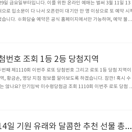
 29일 금요일부터입니다. 이를 위한 온라인 예매는 벌써 3월 11일 13
으로 입소문이 다 나서 오픈런이 대기만 만 명 이상으로 또 예약 시
었습니다. ※화담숲 예약은 공식 홈페이지에서만 가능하며, 예약 불가
 예약 바로가기👉 이 글을 보신 분들에게만 드리는 특급정보 화담숲 
 꿀팁까지 전수해드립니다. 화담숲은 입장권 예약만 했다고 끝이 아니
하기 때문에 오픈런 때에는 경쟁이 정말 치열합니다. 전국적으로 손에
다 관리도 잘 되어 있어서 인기가 많기 때문입니다. 2024 화담숲 
당첨번호 조회 1등 2등 당첨지역
단장한 홈페이지의..
의 두번째 제1110회 이번주 로또 당첨번호 그리고 로또 1등 당첨 지역이
역, 황금손, 명당 지점 정보를 알아보도록 하겠습니다. 잠깐! 혹시 수
는 않나요? 만기임박 미수령당첨금 조회 1110회 이번주 로또 당첨 
0, 22, 41번 2등 보너스번호: 24번 1110회 이번주 로또 당첨 지역 | 명당 
일로부터 1년까지이며, 로또 1110회의 1등 당첨지역은 아래와 같
원 2곳, 경기 3곳, 인터넷 1곳, 대전 1곳, 충북 1곳, 전북 1곳, 경남 2
총 16곳입니다. 1등 배출점 수동 당첨자는 ..
화이트데이 3월14일 기원 유래와 달콤한 추천 선물 총정리