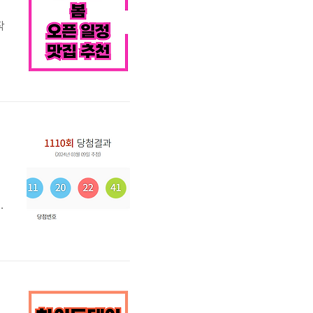
작
인
벚
번
1
습