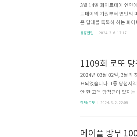
3월 14일 화이트데이 연인
트데이의 기원부터 연인의 마
은 답례를 톡톡히 하는 화이
기원은? 3월 14일, 사랑의
유용한팁
2024. 3. 6. 17:17
궁금하신가요? 1970년대 일
마시멜로를 선물하는 "마시멜로
탕 회사가 "사탕을 보답하는
1109회 로또 
반부터 본격적으로 유행, 밸런
2024년 03월 02일, 3월
표되었습니다. 1등 당첨지역
안 한 고액 당첨금이 있지는
당첨번호: 10, 12, 13, 19
경제/로또
2024. 3. 2. 22:09
등 당첨금의 지급기한은 추첨
니다. 서울 4곳, 인천 1곳, 강
부산 2곳 등 총 17곳입니다.
메이플 방무 10