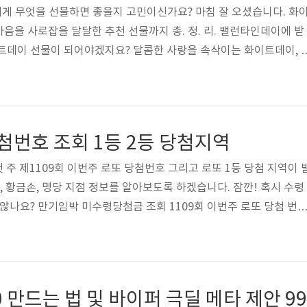
에게 무엇을 선물하면 좋을지 고민이신가요? 마침 잘 오셨습니다. 화
음을 사로잡을 달달한 추천 선물까지 총. 정. 리. 밸런타인데이에 받
트데이 선물이 되어야겠지요? 달콤한 사랑을 속삭이는 화이트데이, 
 달콤함이 한층 더 깊어지는 화이트데이. 하지만 이 달콤한 날의 기원이
본: 마시멜로 회사의 독창적인 아이디어! 3월 14일, 남자가 여자에게
 데이"를 제안하며 시작 "마시멜로 데이"의 진화: 1980년대 초, 
 날"로 재정의하며 화이트데이라는 이름으로 확산 한국: 1980년대 
당첨번호 조회 1등 2등 당첨지역
타..
의 첫 주 제1109회 이번주 로또 당첨번호 그리고 로또 1등 당첨 지역이 
, 황금손, 명당 지점 정보를 알아보도록 하겠습니다. 잠깐! 혹시 수령
 않나요? 만기임박 미수령당첨금 조회 1109회 이번주 로또 당첨 번
, 33, 40번 2등 보너스번호: 2번 1109회 이번주 로또 당첨 지역 | 명당 1
일로부터 1년까지이며, 로또 1109회의 1등 당첨지역은 아래와 같
원 1곳, 경기 2곳, 전남 2곳, 충북 2곳, 경남 1곳, 울산 1곳, 대전 1곳,
 1등 배출점 수동 당첨자는 총 3게임이며..
0 만드는 법 및 바이퍼 극딜 메타 제안 99