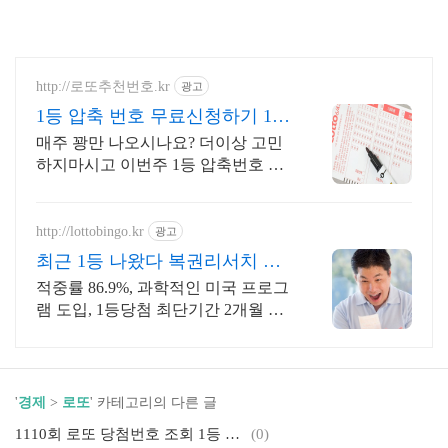
http://로또추천번호.kr
광고
1등 압축 번호 무료신청하기 10
조합 압축번호무료신청하기
매주 꽝만 나오시나요? 더이상 고민
하지마시고 이번주 1등 압축번호 무
료 신청하세요 지금 신청하시면 1등
압축 추천 번호 서비스 무료 발송해
드립니다
http://lottobingo.kr
광고
최근 1등 나왔다 복권리서치 매
주 2등 이상 당첨자 속출
적중률 86.9%, 과학적인 미국 프로그
램 도입, 1등당첨 최단기간 2개월 신
기록 이런 것이 바로 분석실력이죠
'
경제
>
로또
' 카테고리의 다른 글
1110회 로또 당첨번호 조회 1등 2등 당첨지역
(0)